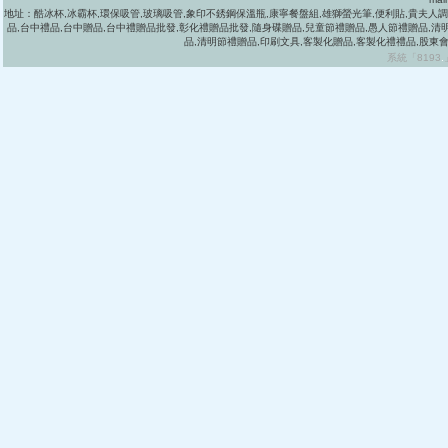
地址：酷冰杯,冰霸杯,環保吸管,玻璃吸管,象印不銹鋼保溫瓶,康寧餐盤組,雄獅螢光筆,便利貼,貴夫人調理
品,台中禮品,台中贈品,台中禮贈品批發,彰化禮贈品批發,隨身碟贈品,兒童節禮贈品,愚人節禮贈品,清明節禮
品,清明節禮贈品,印刷文具,客製化贈品,客製化禮禮品,股東
系統「8193
.