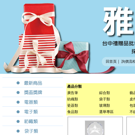
｜
回首頁
詢價流
產品分類
廣告筆
綜合類
藝
紡織類
袋子類
皮
瓷器類
玻璃類
包
食品類
選舉專區
不